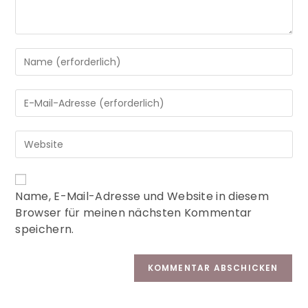
A
Name, E-Mail-Adresse und Website in diesem
l
Browser für meinen nächsten Kommentar
t
speichern.
e
r
n
a
t