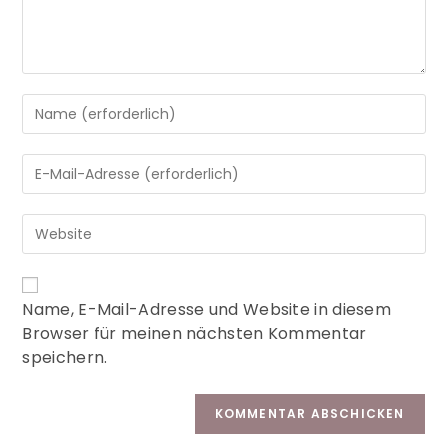
A
Name, E-Mail-Adresse und Website in diesem
l
Browser für meinen nächsten Kommentar
t
speichern.
e
r
n
a