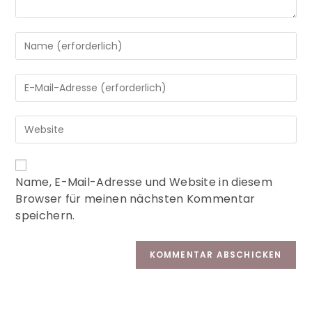
A
Name, E-Mail-Adresse und Website in diesem
l
Browser für meinen nächsten Kommentar
t
speichern.
e
r
n
a
t
i