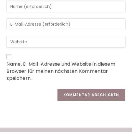
A
Name, E-Mail-Adresse und Website in diesem
l
Browser für meinen nächsten Kommentar
t
speichern.
e
r
n
a
t
i
v
e