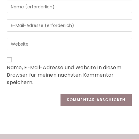
A
Name, E-Mail-Adresse und Website in diesem
l
Browser für meinen nächsten Kommentar
t
speichern.
e
r
n
a
t
i
v
e