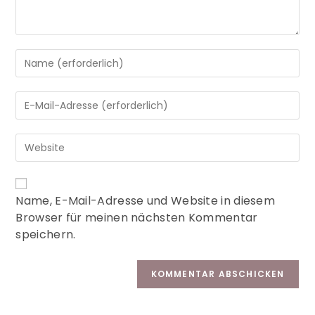
A
Name, E-Mail-Adresse und Website in diesem
l
Browser für meinen nächsten Kommentar
t
speichern.
e
r
n
a
t