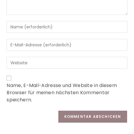
A
Name, E-Mail-Adresse und Website in diesem
l
Browser für meinen nächsten Kommentar
t
speichern.
e
r
n
a
t