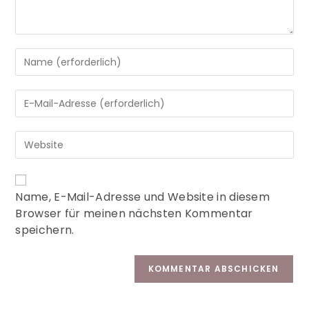
A
Name, E-Mail-Adresse und Website in diesem
l
Browser für meinen nächsten Kommentar
t
speichern.
e
r
n
a
t