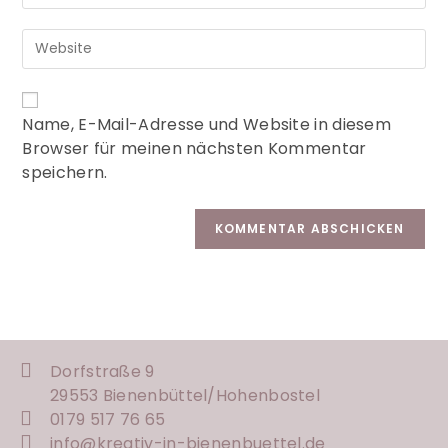
A
Name, E-Mail-Adresse und Website in diesem
l
Browser für meinen nächsten Kommentar
t
speichern.
e
r
n
a
t
i
v
e
:
Dorfstraße 9
29553 Bienenbüttel/
Hohenbostel
0179 517 76 65
info@kreativ-in-bienenbuettel.de