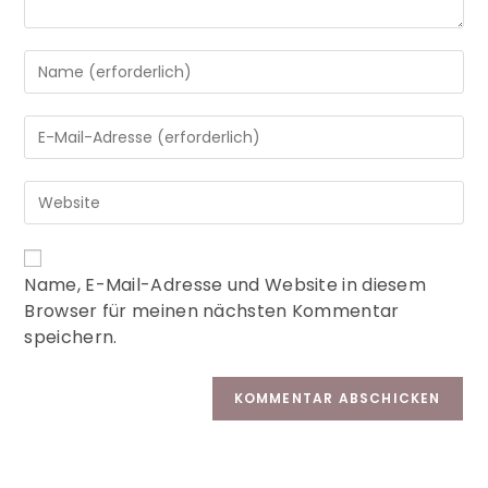
A
Name, E-Mail-Adresse und Website in diesem
l
Browser für meinen nächsten Kommentar
t
speichern.
e
r
n
a
t
i