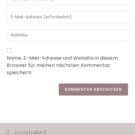
A
Name, E-Mail-Adresse und Website in diesem
l
Browser für meinen nächsten Kommentar
t
speichern.
e
r
n
a
t
i
v
e
:
Dorfstraße 9