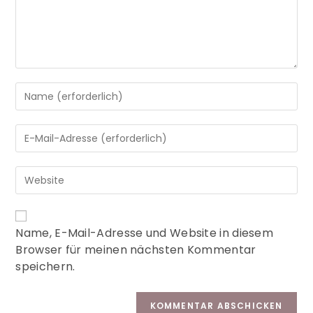
A
Name, E-Mail-Adresse und Website in diesem
l
Browser für meinen nächsten Kommentar
t
speichern.
e
r
n