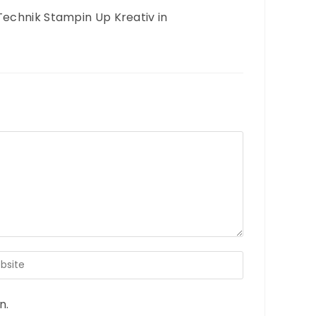
echnik Stampin Up Kreativ in
n.
A