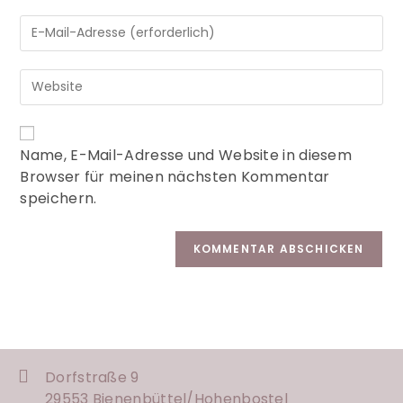
A
Name, E-Mail-Adresse und Website in diesem
l
Browser für meinen nächsten Kommentar
t
speichern.
e
r
n
a
t
i
v
e
:
Dorfstraße 9
29553 Bienenbüttel/
Hohenbostel