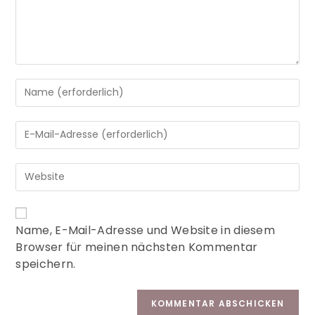
A
Name, E-Mail-Adresse und Website in diesem
l
Browser für meinen nächsten Kommentar
t
speichern.
e
r
n
a