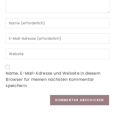
A
Name, E-Mail-Adresse und Website in diesem
l
Browser für meinen nächsten Kommentar
t
speichern.
e
r
n
a
t