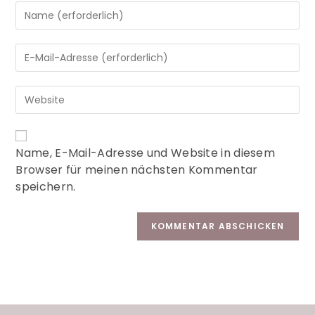
A
Name, E-Mail-Adresse und Website in diesem
l
Browser für meinen nächsten Kommentar
t
speichern.
e
r
n
a
t
i
v
e