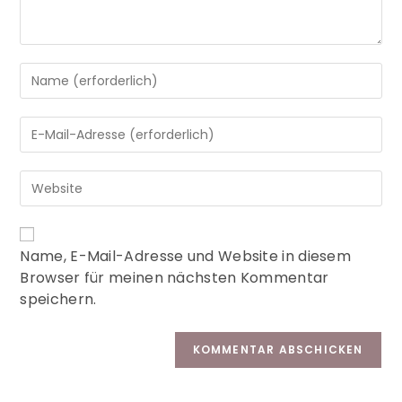
A
Name, E-Mail-Adresse und Website in diesem
l
Browser für meinen nächsten Kommentar
t
speichern.
e
r
n
a
t