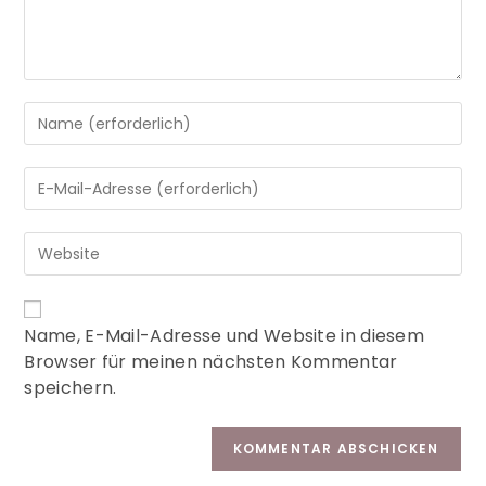
A
Name, E-Mail-Adresse und Website in diesem
l
Browser für meinen nächsten Kommentar
t
speichern.
e
r
n
a