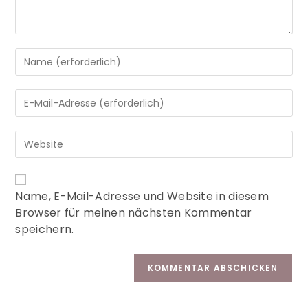
A
Name, E-Mail-Adresse und Website in diesem
l
Browser für meinen nächsten Kommentar
t
speichern.
e
r
n
a
t