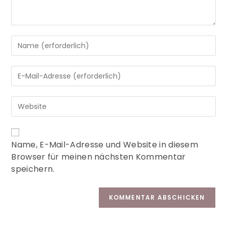
A
Name, E-Mail-Adresse und Website in diesem
l
Browser für meinen nächsten Kommentar
t
speichern.
e
r
n
a
t