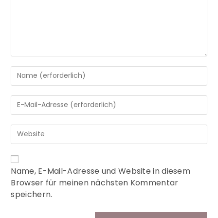
A
Name, E-Mail-Adresse und Website in diesem
l
Browser für meinen nächsten Kommentar
t
speichern.
e
r
n