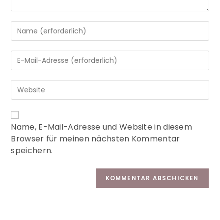
A
Name, E-Mail-Adresse und Website in diesem
l
Browser für meinen nächsten Kommentar
t
speichern.
e
r
n
a
t
i