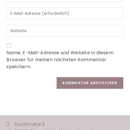
A
Name, E-Mail-Adresse und Website in diesem
l
Browser für meinen nächsten Kommentar
t
speichern.
e
r
n
a
t
i
v
e
:
Dorfstraße 9