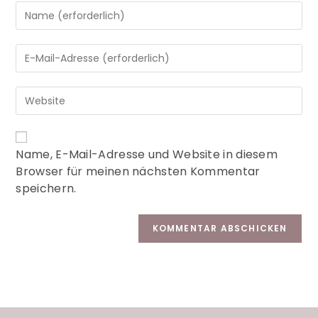
A
Name, E-Mail-Adresse und Website in diesem
l
Browser für meinen nächsten Kommentar
t
speichern.
e
r
n
a
t
i
v
e