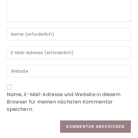
A
Name, E-Mail-Adresse und Website in diesem
l
Browser für meinen nächsten Kommentar
t
speichern.
e
r
n
a