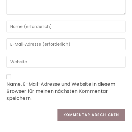
A
Name, E-Mail-Adresse und Website in diesem
l
Browser für meinen nächsten Kommentar
t
speichern.
e
r
n
a
t