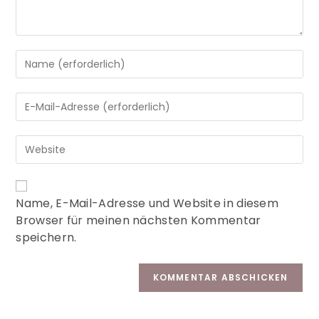
A
Name, E-Mail-Adresse und Website in diesem
l
Browser für meinen nächsten Kommentar
t
speichern.
e
r
n
a
t