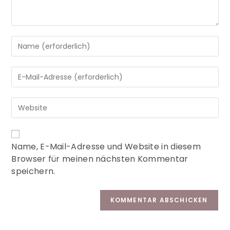
A
Name, E-Mail-Adresse und Website in diesem
l
Browser für meinen nächsten Kommentar
t
speichern.
e
r
n
a
t