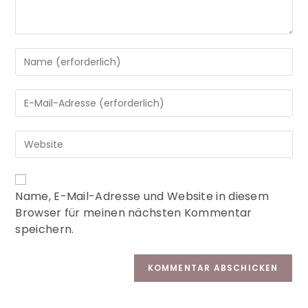
A
Name, E-Mail-Adresse und Website in diesem
l
Browser für meinen nächsten Kommentar
t
speichern.
e
r
n
a
t