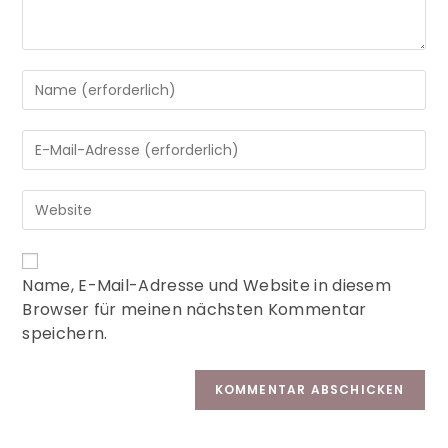
A
Name, E-Mail-Adresse und Website in diesem
l
Browser für meinen nächsten Kommentar
t
speichern.
e
r
n
a
t