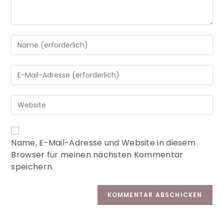
A
Name, E-Mail-Adresse und Website in diesem
l
Browser für meinen nächsten Kommentar
t
speichern.
e
r
n
a
t