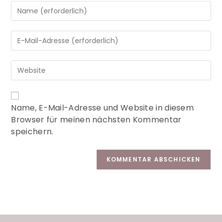
A
Name, E-Mail-Adresse und Website in diesem
l
Browser für meinen nächsten Kommentar
t
speichern.
e
r
n
a
t
i
v
e