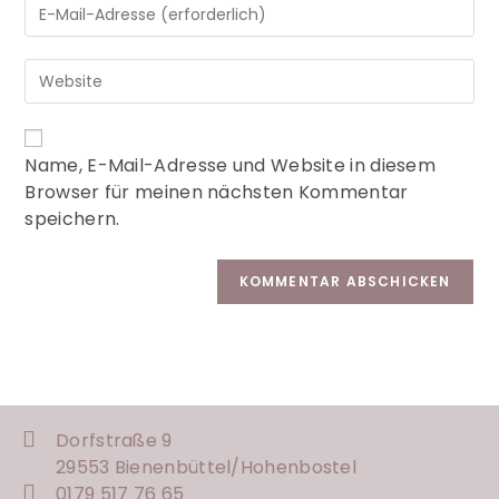
A
Name, E-Mail-Adresse und Website in diesem
l
Browser für meinen nächsten Kommentar
t
speichern.
e
r
n
a
t
i
v
e
:
Dorfstraße 9
29553 Bienenbüttel/
Hohenbostel
0179 517 76 65