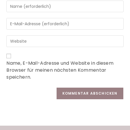
A
Name, E-Mail-Adresse und Website in diesem
l
Browser für meinen nächsten Kommentar
t
speichern.
e
r
n
a
t
i
v
e