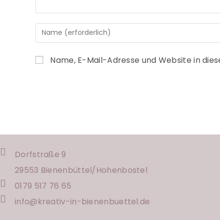
Name, E-Mail-Adresse und Website in die
Dorfstraße 9
29553 Bienenbüttel/
Hohenbostel
0179 517 76 65
info@kreativ-in-bienenbuettel.de