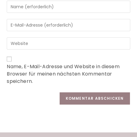
A
Name, E-Mail-Adresse und Website in diesem
l
Browser für meinen nächsten Kommentar
t
speichern.
e
r
n
a
t
i
v
e