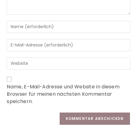
A
Name, E-Mail-Adresse und Website in diesem
l
Browser für meinen nächsten Kommentar
t
speichern.
e
r
n
a
t