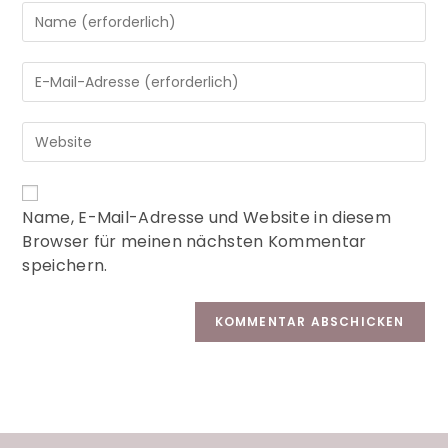
A
Name, E-Mail-Adresse und Website in diesem
l
Browser für meinen nächsten Kommentar
t
speichern.
e
r
n
a
t
i
v
e